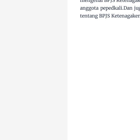
mengenai BPJS Ketenagake
anggota pepedkali.Dan ju
tentang BPJS Ketenagaker