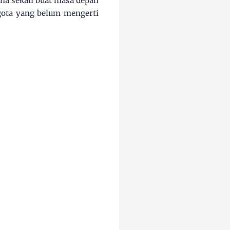
na sekali buat masa depan
gota yang belum mengerti